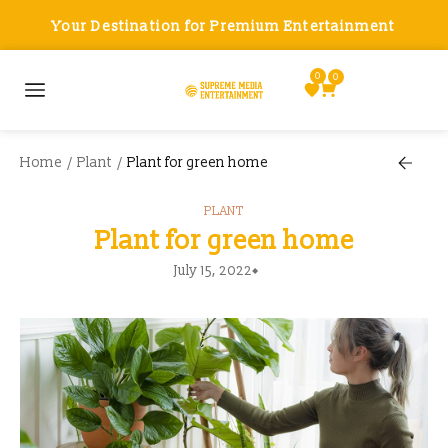
Your Destination for Premium Entertainment
0
0
Home
Plant
Plant for green home
/
/
PLANT
Plant for green home
July 15, 2022