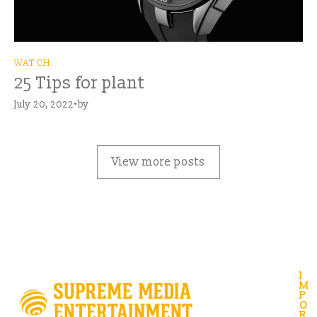
WATCH
25 Tips for plant
July 20, 2022
by
View more posts
I
M
P
O
R