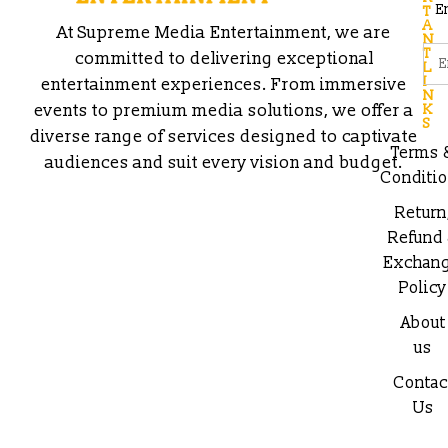
E
T
A
At Supreme Media Entertainment, we are
N
T
committed to delivering exceptional
L
I
entertainment experiences. From immersive
N
events to premium media solutions, we offer a
K
S
diverse range of services designed to captivate
Terms 
audiences and suit every vision and budget.
Conditi
Return
Refund
Exchan
Policy
About
us
Contac
Us